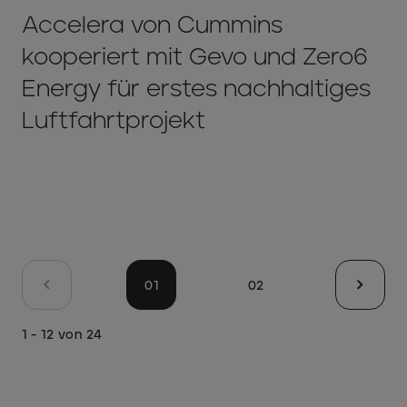
Accelera von Cummins
kooperiert mit Gevo und Zero6
Energy für erstes nachhaltiges
Luftfahrtprojekt
Paginierung
01
02
Vorherige
Diese
Gehe
Folges
Seite
Seite
zu
Seite
1 - 12 von 24
2
von
2