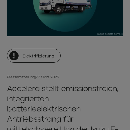
Elektrifizierung
Pressemitteilung
|
27. März 2025
Accelera stellt emissionsfreien,
integrierten
batterieelektrischen
Antriebsstrang für
mittelschwere Lkw der Isuzu F-