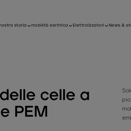
nostra storia
mobilità elettrica
Elettrolizzatori
News & st
delle celle a
Sol
pio
le PEM
mob
emi