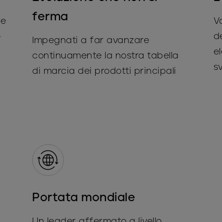
ferma
 e
V
o
d
Impegnati a far avanzare
el
continuamente la nostra tabella
s
di marcia dei prodotti principali
Portata mondiale
Un leader affermato a livello