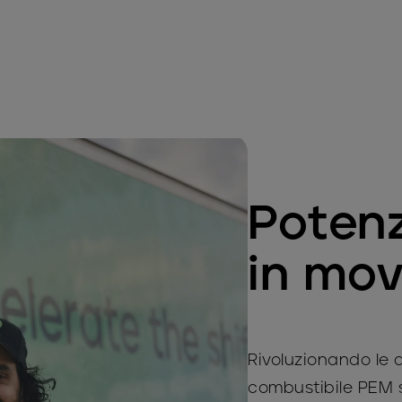
Potenz
in mo
Rivoluzionando le a
combustibile PEM s