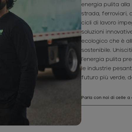
energia pulita alla
strada, ferroviari,
cicli di lavoro impe
soluzioni innovati
ecologico che è al
sostenibile. Unisc
l'energia pulita p
le industrie pesan
futuro più verde, d
Parla con noi di celle a