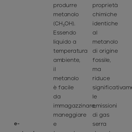
produrre
proprietà
metanolo
chimiche
(CH₃OH).
identiche
Essendo
al
liquido a
metanolo
temperatura
di origine
ambiente,
fossile,
il
ma
metanolo
riduce
è facile
significativam
da
le
immagazzinare,
emissioni
maneggiare
di gas
e-
e
serra