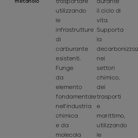
trasportare
durante
metanolo
utilizzando
il ciclo di
le
vita.
infrastrutture
Supporta
di
la
carburante
decarbonizza
esistenti.
nei
Funge
settori
da
chimico,
elemento
dei
fondamentale
trasporti
nell'industria
e
chimica
marittimo,
e da
utilizzando
molecola
le