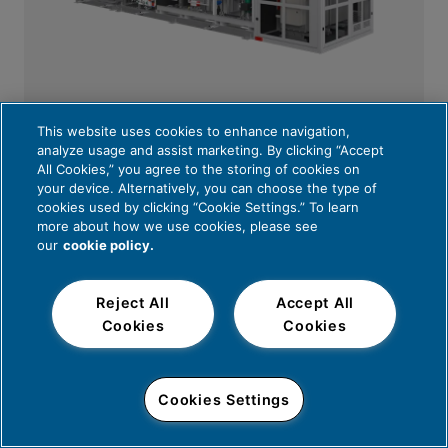
HyLYZER® 1000
This website uses cookies to enhance navigation,
analyze usage and assist marketing. By clicking “Accept
Produci idrogeno per la produzione
All Cookies,” you agree to the storing of cookies on
your device. Alternatively, you can choose the type of
di e-Fuel e di vettori di idrogeno su
cookies used by clicking “Cookie Settings.” To learn
more about how we use cookies, please see
larga scala con questo sistema
our
cookie policy.
elettrolizzatore PEM ad alta
capacità ed efficienza.
Reject All
Accept All
Innovazione in primo piano
Cookies
Cookies
Stiamo perseguendo i
percorsi più promettenti in
Cookies Settings
avanti