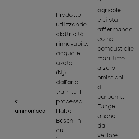
e
agricole
Prodotto
e si sta
utilizzando
affermando
elettricità
come
rinnovabile,
combustibile
acqua e
marittimo
azoto
a zero
(N₂)
emissioni
dall'aria
di
tramite il
carbonio.
e-
processo
Funge
Haber-
ammoniaca
anche
Bosch, in
da
cui
vettore