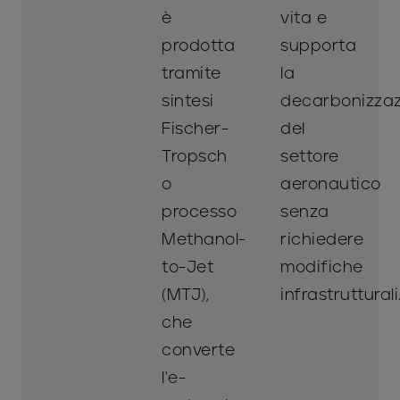
è
vita e
prodotta
supporta
tramite
la
sintesi
decarbonizza
Fischer-
del
Tropsch
settore
o
aeronautico
processo
senza
Methanol-
richiedere
to-Jet
modifiche
(MTJ),
infrastrutturali
che
converte
l'e-