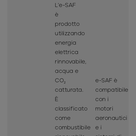
L'e-SAF
è
prodotto
utilizzando
energia
elettrica
rinnovabile,
acqua e
CO₂
e-SAF è
catturata.
compatibile
È
con i
classificato
motori
come
aeronautici
combustibile
e i