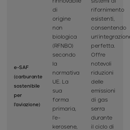
rinnovabile
sistemi di
di
rifornimento
origine
esistenti,
non
consentendo
biologica
un'integrazion
(RFNBO)
perfetta.
secondo
Offre
la
notevoli
e-SAF
normativa
riduzioni
(carburante
UE. La
delle
sostenibile
sua
emissioni
per
forma
di gas
l'aviazione)
primaria,
serra
l'e-
durante
kerosene,
il ciclo di