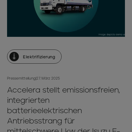
Elektrifizierung
Pressemitteilung
|
27. März 2025
Accelera stellt emissionsfreien,
integrierten
batterieelektrischen
Antriebsstrang für
mittelschwere Lkw der Isuzu F-