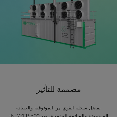
مصممة للتأثير
بفضل سجله القوي من الموثوقية والصيانة
المنخفضة والسلامة المدمجة، يعد HyLYZER 500