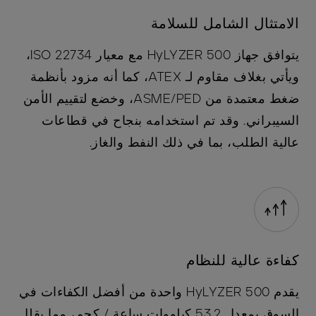
الامتثال الشامل للسلامة
يتوافق جهاز HyLYZER 500 مع معيار ISO 22734،
ويأتي بغلاف مقاوم لـ ATEX، كما أنه مزود بأنظمة
ضغط معتمدة من ASME/PED، وخضع لتقييم الأمن
السيبراني. وقد تم استخدامه بنجاح في قطاعات
عالية الطلب، بما في ذلك النفط والغاز.
كفاءة عالية للنظام
يقدم HyLYZER 500 واحدة من أفضل الكفاءات في
السوق بمعدل 53.2 كيلووات ساعة / كجم، مما يقلل