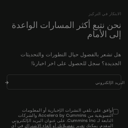
الابتكار في التركيز
نحن نتبع أكثر المسارات الواعدة
إلى الأمام
هل تشعر بالفضول حيال التطورات والتحديثات
الجديدة؟ سجل للحصول على اخر اخبارنا!
إرسا
البريد الإلكتروني
النمو
أوافق على تلقي النشرات الإخبارية أو المعلومات
التسويقية من Accelera by Cummins والشركات
التابعة لـ Cummins Inc. على عنوان البريد الإلكتروني
المقدم. يمكنك
تغيير تفضيلاتك أو إلغاء الاشتراك
في أي