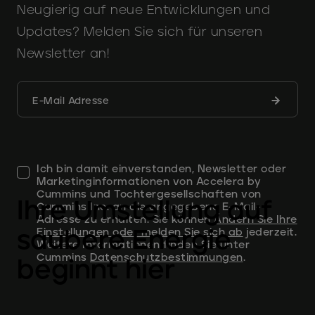
Neugierig auf neue Entwicklungen und
Updates? Melden Sie sich für unseren
Newsletter an!
Formula
E-Mail Adresse
abschic
Ich bin damit einverstanden, Newsletter oder
Marketinginformationen von Accelera by
Cummins und Tochtergesellschaften von
Ihre Umstellung auf
Cummins Inc. an die angegebene E-Mail-
Adresse zu erhalten. Sie können
Ändern Sie Ihre
saubere Energie
Einstellungen oder melden Sie sich ab
jederzeit.
Weitere Informationen finden Sie unter
Cummins
Datenschutzbestimmungen
.
beginnt hier