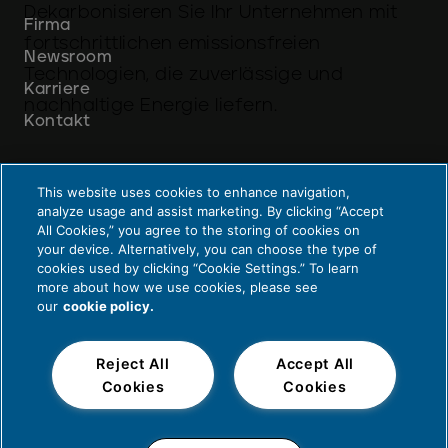
Dekarbonisieren Sie Ihr Unternehmen mit
Firma
fortschrittlichen emissionsfreien
Newsroom
Technologien, die zuverlässige und
Karriere
nachhaltige Energie liefern.
Kontakt
This website uses cookies to enhance navigation,
analyze usage and assist marketing. By clicking “Accept
All Cookies,” you agree to the storing of cookies on
your device. Alternatively, you can choose the type of
cookies used by clicking “Cookie Settings.” To learn
Datenschutz und Recht
more about how we use cookies, please see
our
cookie policy.
© 2026 Cummins Inc., Box 3005, Columbus, IN 47202-3005 USA
Reject All
Accept All
Cookies
Cookies